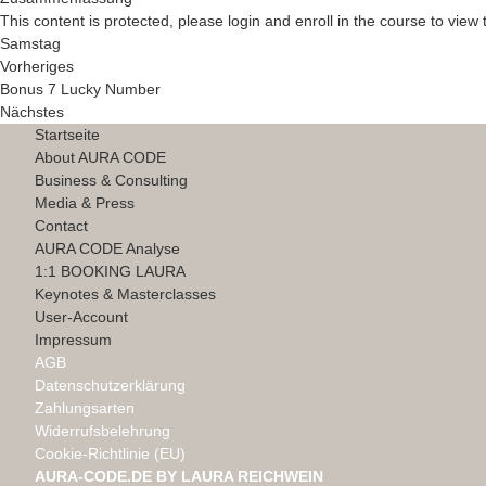
This content is protected, please
login
and
enroll
in the course to view 
Samstag
Vorheriges
Bonus 7 Lucky Number
Nächstes
Startseite
About AURA CODE
Business & Consulting
Media & Press
Contact
AURA CODE Analyse
1:1 BOOKING LAURA
Keynotes & Masterclasses
User-Account
Impressum
AGB
Datenschutzerklärung
Zahlungsarten
Widerrufsbelehrung
Cookie-Richtlinie (EU)
AURA-CODE.DE BY
LAURA REICHWEIN