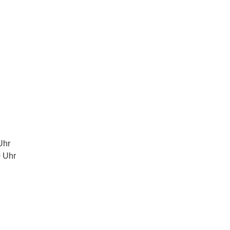
Uhr
 Uhr