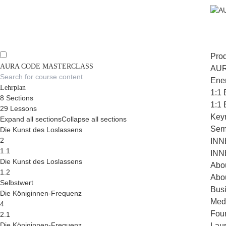
Pro
AURA CODE MASTERCLASS
AUR
Ener
Lehrplan
1:1 
8 Sections
1:1 
29 Lessons
Key
Expand all sections
Collapse all sections
Sem
Die Kunst des Loslassens
2
INN
1.1
INN
Die Kunst des Loslassens
Abo
1.2
Abo
Selbstwert
Busi
Die Königinnen-Frequenz
Med
4
Foun
2.1
Die Königinnen-Frequenz
Lau