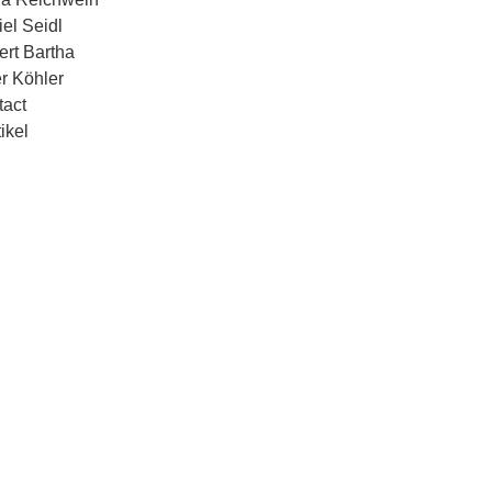
el Seidl
rt Bartha
r Köhler
tact
tikel