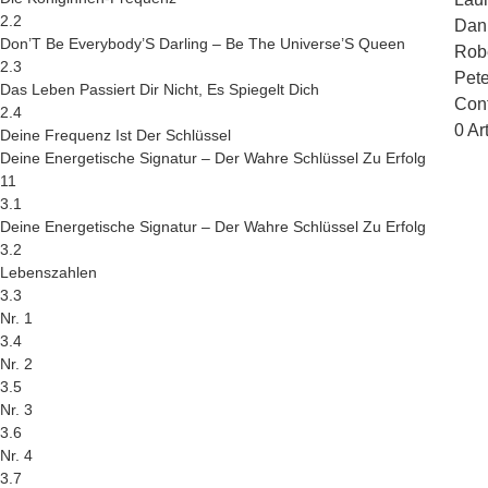
2.2
Dani
Don’T Be Everybody’S Darling – Be The Universe’S Queen
Robe
2.3
Pete
Das Leben Passiert Dir Nicht, Es Spiegelt Dich
Con
2.4
0 Ar
Deine Frequenz Ist Der Schlüssel
Deine Energetische Signatur – Der Wahre Schlüssel Zu Erfolg
11
3.1
Deine Energetische Signatur – Der Wahre Schlüssel Zu Erfolg
3.2
Lebenszahlen
3.3
Nr. 1
3.4
Nr. 2
3.5
Nr. 3
3.6
Nr. 4
3.7