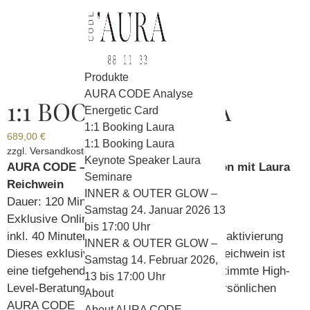
Produkte
AURA CODE Analyse
1:1 BOOKING LAURA
Energetic Card
1:1 Booking Laura
689,00
€
1:1 Booking Laura
zzgl.
Versandkosten
Keynote Speaker Laura
AURA CODE – HIGH POTENTIAL Session mit Laura
Seminare
Reichwein
INNER & OUTER GLOW –
Dauer: 120 Minuten
Samstag 24. Januar 2026 13
Exklusive Online oder 1:1 Live Session
bis 17:00 Uhr
inkl. 40 Minuten High-Performance Erfolgsaktivierung
INNER & OUTER GLOW –
Dieses exklusive 1:1 Reading mit Laura Reichwein ist
Samstag 14. Februar 2026,
eine tiefgehende, individuell auf Sie abgestimmte High-
13 bis 17:00 Uhr
Level-Beratung — basierend auf Ihrem persönlichen
About
AURA CODE
About AURA CODE