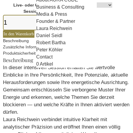
Live- oder Online-
Business & Consulting
Session
Zurücksetzen
Media & Press
1:1
Founder & Partner
BOOKING
Laura Reichwein
LAURA
In den Warenkorb
Daniel Seidl
Menge
Beschreibung
Robert Bartha
Zusätzliche Informationen
Peter Köhler
Produktsicherheit
Contact
Beschreibung
0 Artikel
In dieser intensiven Session erhalten Sie wertvolle
Einblicke in Ihre Persönlichkeit, Ihre Potenziale, aktuelle
Herausforderungen sowie Ihre energetische Ausrichtung.
Gemeinsam entschlüsseln Sie verborgene Muster Ihrer
Energie und erkennen, welche Themen Sie derzeit
blockieren — und welche Kräfte in Ihnen aktiviert werden
dürfen.
Laura Reichwein verbindet intuitive Klarheit mit
analytischer Präzision und eröffnet Ihnen einen völlig